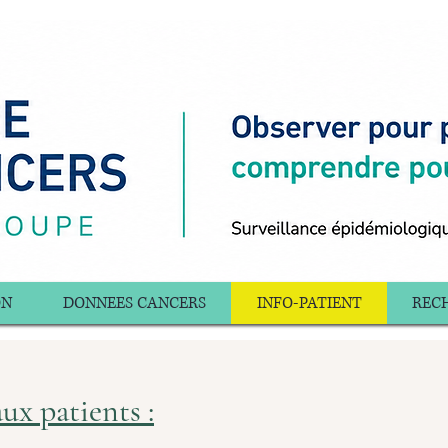
ON
DONNEES CANCERS
INFO-PATIENT
RECH
ux patients :