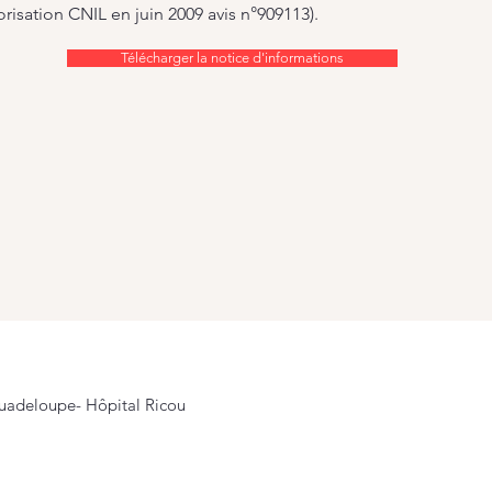
sation CNIL en juin 2009 avis n°909113).
Télécharger la notice d'informations
© 2023 
 Guadeloupe-
Hôpital Ricou