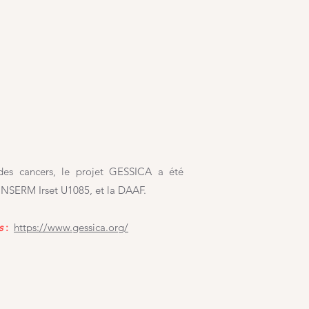
 des cancers, le projet GESSICA a été
'INSERM Irset U1085, et la DAAF.
s
:
https://www.gessica.org/