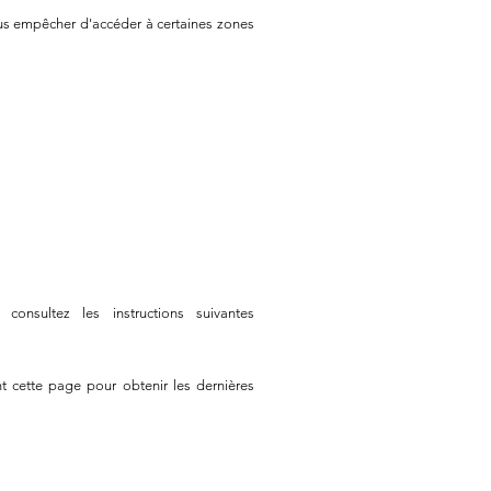
ous empêcher d'accéder à certaines zones
onsultez les instructions suivantes
t cette page pour obtenir les dernières
Mentions légales
Politique en matière de cookies