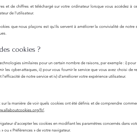
tres et de chiffres et téléchargé sur votre ordinateur lorsque vous accédez à c
eur de l’utilisateur.
ookies que nous plaçons est qu'ils servent à améliorer la convivialité de notr
ues.
 des cookies ?
technologies similaires pour un certain nombre de raisons, par exemple : i) pour
enir les cyber-attaques, ii) pour vous fournir le service que vous avez choisi de re
'efficacité de notre service et iv) d'améliorer votre expérience utilisateur.
 sur la manière de voir quels cookies ont été définis et de comprendre comment
w.allaboutcookies.org/fr/
.
vigateur d'accepter les cookies en modifiant les paramètres concernés dans vo
s
»
ou
«
Préférences
»
de votre navigateur.