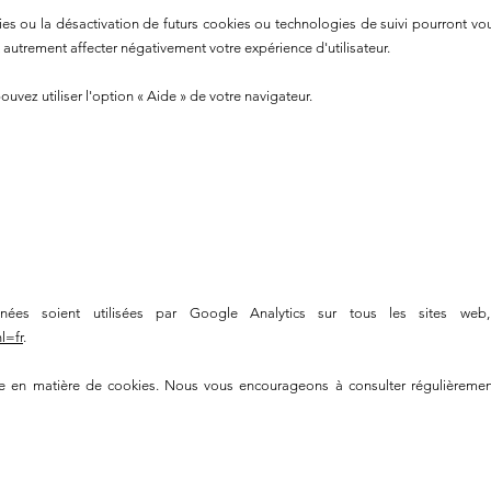
ies ou la désactivation de futurs cookies ou technologies de suivi pourront v
 autrement affecter négativement votre expérience d'utilisateur.
pouvez utiliser l'option
«
Aide
»
de votre navigateur.
s soient utilisées par Google Analytics sur tous les sites web, c
l=fr
.
que en matière de cookies. Nous vous encourageons à consulter régulièremen